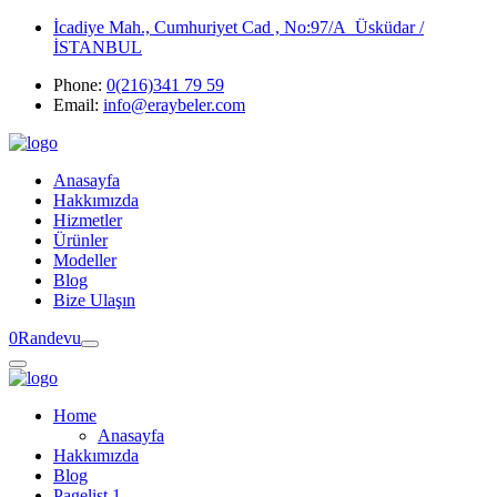
İcadiye Mah., Cumhuriyet Cad , No:97/A Üsküdar /
İSTANBUL
Phone:
0(216)341 79 59
Email:
info@eraybeler.com
Anasayfa
Hakkımızda
Hizmetler
Ürünler
Modeller
Blog
Bize Ulaşın
0
Randevu
Home
Anasayfa
Hakkımızda
Blog
Pagelist 1