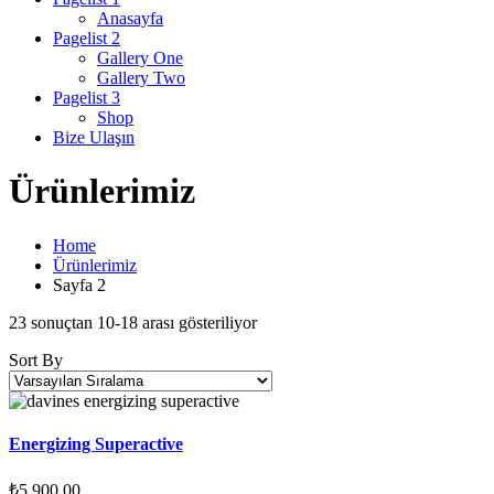
Anasayfa
Pagelist 2
Gallery One
Gallery Two
Pagelist 3
Shop
Bize Ulaşın
Ürünlerimiz
Home
Ürünlerimiz
Sayfa 2
23 sonuçtan 10-18 arası gösteriliyor
Sort By
Energizing Superactive
₺
5.900,00