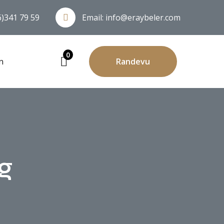
6)341 79 59
Email:
info@eraybeler.com
0
n
Randevu
g