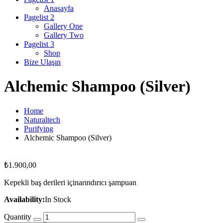
Anasayfa
Pagelist 2
Gallery One
Gallery Two
Pagelist 3
Shop
Bize Ulaşın
Alchemic Shampoo (Silver)
Home
Naturaltech
Purifying
Alchemic Shampoo (Silver)
₺
1.900,00
Kepekli baş derileri içinarındırıcı şampuan
Availability:
In Stock
Quantity