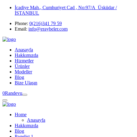
İcadiye Mah., Cumhuriyet Cad , No:97/A Üsküdar /
İSTANBUL
Phone:
0(216)341 79 59
Email:
info@eraybeler.com
Anasayfa
Hakkımızda
Hizmetler
Ürünler
Modeller
Blog
Bize Ulaşın
0
Randevu
Home
Anasayfa
Hakkımızda
Blog
Pagelist 1