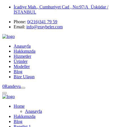
İcadiye Mah., Cumhuriyet Cad , No:97/A Üsküdar /
İSTANBUL
Phone:
0(216)341 79 59
Email:
info@eraybeler.com
Anasayfa
Hakkımızda
Hizmetler
Ürünler
Modeller
Blog
Bize Ulaşın
0
Randevu
Home
Anasayfa
Hakkımızda
Blog
Pagelist 1