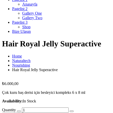
Anasayfa
Pagelist 2
Gallery One
Gallery Two
Pagelist 3
Shop
Bize Ulaşın
Hair Royal Jelly Superactive
Home
Naturaltech
Nourishing
Hair Royal Jelly Superactive
₺
6.000,00
Çok kuru baș derisi için besleyici kompleks 6 x 8 ml
Availability:
In Stock
Quantity