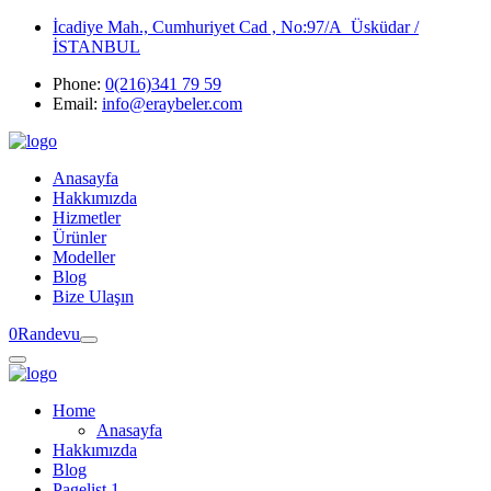
İcadiye Mah., Cumhuriyet Cad , No:97/A Üsküdar /
İSTANBUL
Phone:
0(216)341 79 59
Email:
info@eraybeler.com
Anasayfa
Hakkımızda
Hizmetler
Ürünler
Modeller
Blog
Bize Ulaşın
0
Randevu
Home
Anasayfa
Hakkımızda
Blog
Pagelist 1